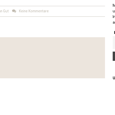
M
an Gut
Keine Kommentare
u
I
a
U