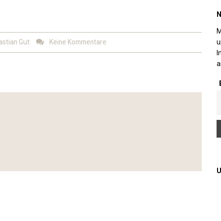
N
M
stian Gut
Keine Kommentare
u
I
a
U