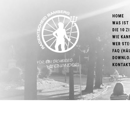
HOME
WAS IST
DIE 10 
WIE KAN
WER STE
FAQ (HÄ
DOWNLO
KONTAK