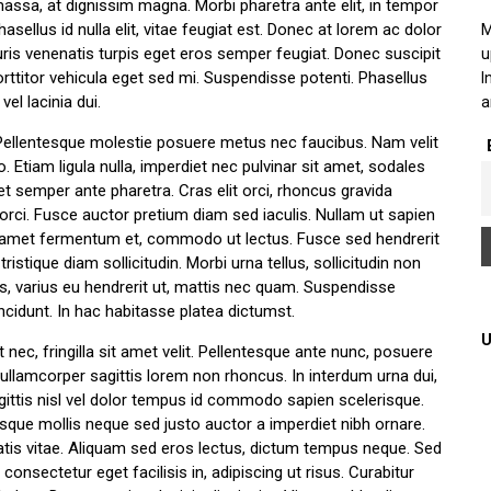
 massa, at dignissim magna. Morbi pharetra ante elit, in tempor
sellus id nulla elit, vitae feugiat est. Donec at lorem ac dolor
M
Mauris venenatis turpis eget eros semper feugiat. Donec suscipit
u
orttitor vehicula eget sed mi. Suspendisse potenti. Phasellus
I
vel lacinia dui.
a
 Pellentesque molestie posuere metus nec faucibus. Nam velit
Etiam ligula nulla, imperdiet nec pulvinar sit amet, sodales
t semper ante pharetra. Cras elit orci, rhoncus gravida
 orci. Fusce auctor pretium diam sed iaculis. Nullam ut sapien
sit amet fermentum et, commodo ut lectus. Fusce sed hendrerit
stique diam sollicitudin. Morbi urna tellus, sollicitudin non
, varius eu hendrerit ut, mattis nec quam. Suspendisse
ncidunt. In hac habitasse platea dictumst.
U
t nec, fringilla sit amet velit. Pellentesque ante nunc, posuere
ullamcorper sagittis lorem non rhoncus. In interdum urna dui,
ittis nisl vel dolor tempus id commodo sapien scelerisque.
uisque mollis neque sed justo auctor a imperdiet nibh ornare.
tis vitae. Aliquam sed eros lectus, dictum tempus neque. Sed
onsectetur eget facilisis in, adipiscing ut risus. Curabitur