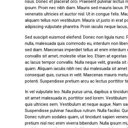
risus. Donec et placerat orci. Praesent pulvinar lectus
ipsum. Proin nec nibh diam. Mauris sed mauris lacus. Pha
venenatis ultricies et auctor nisl. Ut in congue felis. 
aliquam tellus non vestibulum. Mauris ut justo in erat p
adipiscing vulputate pharetra. Proin iaculis neque lacus, 
Sed suscipit euismod eleifend. Donec non ligula nunc.
nulla, malesuada quis commodo eu, interdum non libero. 
sed diam. Maecenas imperdiet tellus at enim interdum e
convallis sit amet, molestie vitae leo. Etiam at egestas
ac lacus tempor convallis. Nulla neque velit, gravida 
quam. Aliquam iaculis nibh nec dui malesuada sit amet tri
consequat quis, cursus in velit. Maecenas mauris metus
potenti. Suspendisse pretium arcu ac lectus porttitor ti
In vel vulputate leo. Nulla purus urna, dapibus a tincidun
sit amet malesuada in, porttitor sed lorem. Vestibulum 
quis ultricies sem. Vestibulum at neque augue. Nam sag
Suspendisse pulvinar faucibus rutrum. Nulla facilisi. Q
Donec rutrum sodales quam, ut tincidunt sapien venena
pretium nisl nec enim viverra bibendum. Nulla ipsum mi, c