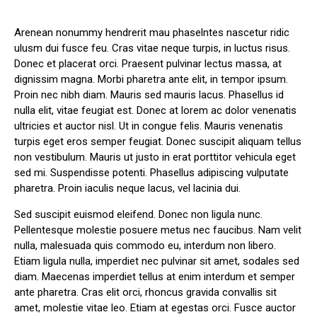
Arenean nonummy hendrerit mau phaselntes nascetur ridic
ulusm dui fusce feu. Cras vitae neque turpis, in luctus risus.
Donec et placerat orci. Praesent pulvinar lectus massa, at
dignissim magna. Morbi pharetra ante elit, in tempor ipsum.
Proin nec nibh diam. Mauris sed mauris lacus. Phasellus id
nulla elit, vitae feugiat est. Donec at lorem ac dolor venenatis
ultricies et auctor nisl. Ut in congue felis. Mauris venenatis
turpis eget eros semper feugiat. Donec suscipit aliquam tellus
non vestibulum. Mauris ut justo in erat porttitor vehicula eget
sed mi. Suspendisse potenti. Phasellus adipiscing vulputate
pharetra. Proin iaculis neque lacus, vel lacinia dui.
Sed suscipit euismod eleifend. Donec non ligula nunc.
Pellentesque molestie posuere metus nec faucibus. Nam velit
nulla, malesuada quis commodo eu, interdum non libero.
Etiam ligula nulla, imperdiet nec pulvinar sit amet, sodales sed
diam. Maecenas imperdiet tellus at enim interdum et semper
ante pharetra. Cras elit orci, rhoncus gravida convallis sit
amet, molestie vitae leo. Etiam at egestas orci. Fusce auctor