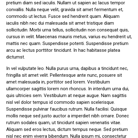
pretium diam sed iaculis. Nullam ut sapien ac lacus tempor
convallis. Nulla neque velit, gravida sit amet fermentum et,
commodo ut lectus. Fusce sed hendrerit quam. Aliquam
iaculis nibh nec dui malesuada sit amet tristique diam
sollicitudin. Morbi urna tellus, sollicitudin non consequat quis,
cursus in velit. Maecenas mauris metus, varius eu hendrerit ut,
mattis nec quam. Suspendisse potenti. Suspendisse pretium
arcu ac lectus porttitor tincidunt. In hac habitasse platea
dictumst.
In vel vulputate leo. Nulla purus urna, dapibus a tincidunt nec,
fringilla sit amet velit. Pellentesque ante nunc, posuere sit
amet malesuada in, porttitor sed lorem. Vestibulum
ullamcorper sagittis lorem non rhoncus. In interdum urna dui,
quis ultricies sem. Vestibulum at neque augue. Nam sagittis
nisl vel dolor tempus id commodo sapien scelerisque.
Suspendisse pulvinar faucibus rutrum. Nulla facilisi. Quisque
mollis neque sed justo auctor a imperdiet nibh ornare. Donec
rutrum sodales quam, ut tincidunt sapien venenatis vitae.
Aliquam sed eros lectus, dictum tempus neque. Sed pretium
nisl nec enim viverra bibendum. Nulla ipsum mi, consectetur